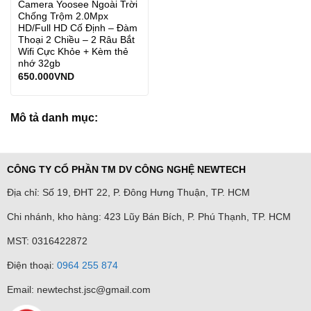
Camera Yoosee Ngoài Trời
Chống Trộm 2.0Mpx
HD/Full HD Cố Định – Đàm
Thoại 2 Chiều – 2 Râu Bắt
Wifi Cực Khỏe + Kèm thẻ
nhớ 32gb
650.000
VND
Mô tả danh mục:
CÔNG TY CỔ PHẦN TM DV CÔNG NGHỆ NEWTECH
Địa chỉ: Số 19, ĐHT 22, P. Đông Hưng Thuận, TP. HCM
Chi nhánh, kho hàng: 423 Lũy Bán Bích, P. Phú Thạnh, TP. HCM
MST: 0316422872
Điện thoại:
0964 255 874
Email: newtechst.jsc@gmail.com