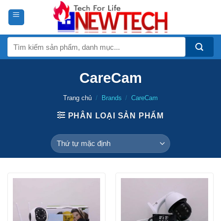
Skip
to
content
Tìm
kiếm:
CareCam
Trang chủ
/
Brands
/
CareCam
PHÂN LOẠI SẢN PHẨM