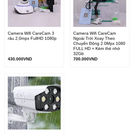
Camera Wifi CareCam 3
Camera Wifi CareCam
râu 2,0mpx FullHD 1080p
Ngoài Trời Xoay Theo
Chuyển Động 2.0Mpx 1080
FULL HD + Kèm thẻ nhớ
32Gb
430.000
VND
700.000
VND