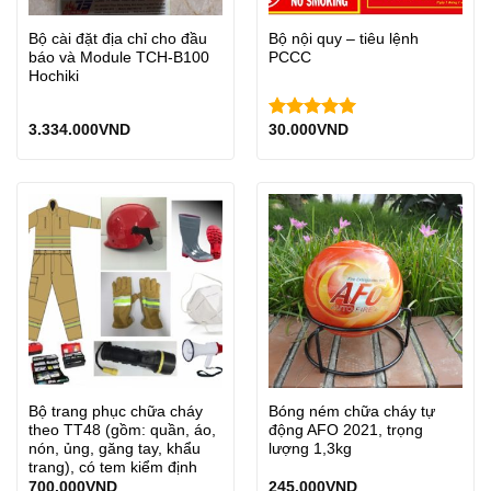
Bộ cài đặt địa chỉ cho đầu
Bộ nội quy – tiêu lệnh
báo và Module TCH-B100
PCCC
Hochiki
3.334.000
VND
30.000
VND
Được xếp
hạng
5.00
5 sao
Bộ trang phục chữa cháy
Bóng ném chữa cháy tự
theo TT48 (gồm: quần, áo,
động AFO 2021, trọng
nón, ủng, găng tay, khẩu
lượng 1,3kg
trang), có tem kiểm định
700.000
VND
245.000
VND