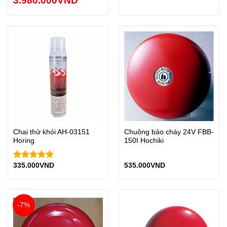
3.980.000
VND
Chai thử khói AH-03151
Chuông báo cháy 24V FBB-
Horing
150I Hochiki
335.000
VND
535.000
VND
Được xếp
hạng
5.00
5 sao
-7%