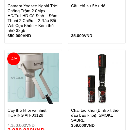
Camera Yoosee Ngoài Trời
Cầu chì sứ 5A+ đế
Chống Trộm 2.0Mpx
HD/Full HD Cố Định – Đàm
Thoại 2 Chiều – 2 Râu Bắt
Wifi Cực Khỏe + Kèm thẻ
nhớ 32gb
650.000
VND
35.000
VND
-4%
Cây thử khói và nhiệt
Chai tạo khói (Bình xịt thử
HORING AH-03128
đầu báo khói), SMOKE
SABRE
4.150.000
VND
359.000
VND