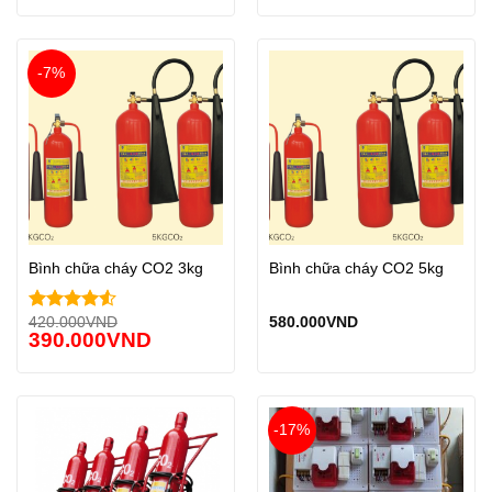
-7%
Bình chữa cháy CO2 3kg
Bình chữa cháy CO2 5kg
420.000
VND
580.000
VND
Được xếp
390.000
VND
hạng
4.50
5 sao
-17%