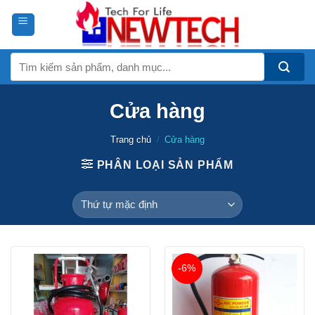
Skip
to
content
Tìm
kiếm:
Cửa hàng
Trang chủ
/
Cửa hàng
PHÂN LOẠI SẢN PHẨM
-6%