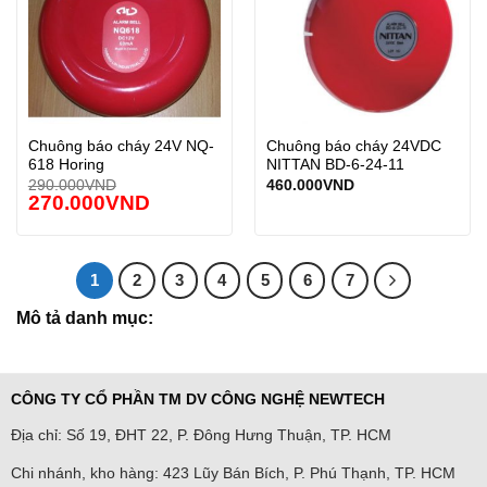
Chuông báo cháy 24V NQ-
Chuông báo cháy 24VDC
618 Horing
NITTAN BD-6-24-11
290.000
VND
460.000
VND
270.000
VND
1
2
3
4
5
6
7
Mô tả danh mục:
CÔNG TY CỔ PHẦN TM DV CÔNG NGHỆ NEWTECH
Địa chỉ: Số 19, ĐHT 22, P. Đông Hưng Thuận, TP. HCM
Chi nhánh, kho hàng: 423 Lũy Bán Bích, P. Phú Thạnh, TP. HCM