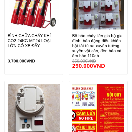
BÌNH CHỮA CHÁY KHÍ
Bộ báo cháy liên gia hộ gia
CO2 24KG MT24 LOẠI
đình, báo động điều khiển
LỚN CÓ XE ĐẨY
bật tắt từ xa xuyên tường
xuyên vật cản, đèn báo và
âm báo 110db
3.700.000
VND
350.000
VND
290.000
VND