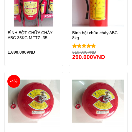
BÌNH BỘT CHỮA CHÁY
Bình bột chữa cháy ABC
ABC 35KG MFTZL35
8kg
1.690.000
VND
310.000
VND
Được xếp
290.000
VND
hạng
5.00
5 sao
-4%