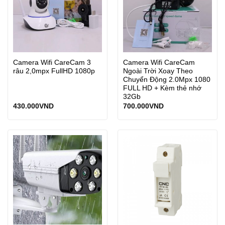
Camera Wifi CareCam 3
Camera Wifi CareCam
râu 2,0mpx FullHD 1080p
Ngoài Trời Xoay Theo
Chuyển Động 2.0Mpx 1080
FULL HD + Kèm thẻ nhớ
32Gb
430.000
VND
700.000
VND