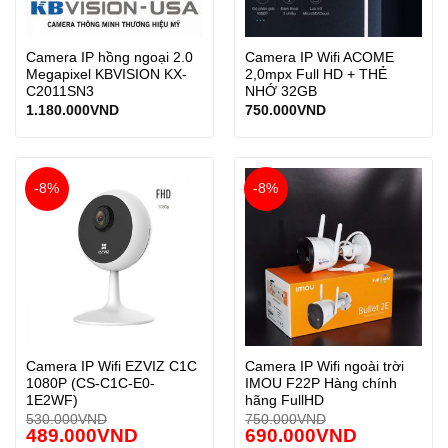
Camera IP hồng ngoại 2.0
Camera IP Wifi ACOME
Megapixel KBVISION KX-
2,0mpx Full HD + THẺ
C2011SN3
NHỚ 32GB
1.180.000
VND
750.000
VND
-8%
-8%
Camera IP Wifi EZVIZ C1C
Camera IP Wifi ngoài trời
1080P (CS-C1C-E0-
IMOU F22P Hàng chính
1E2WF)
hãng FullHD
530.000
VND
750.000
VND
489.000
VND
690.000
VND