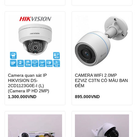
Camera quan sát IP
CAMERA WIFI 2.0MP
HIKVISION DS-
EZVIZ C3TN CÓ MÀU BAN
2CD1123G0E-I (L)
ĐÊM
(Camera IP HD 2MP)
1.300.000
VND
895.000
VND