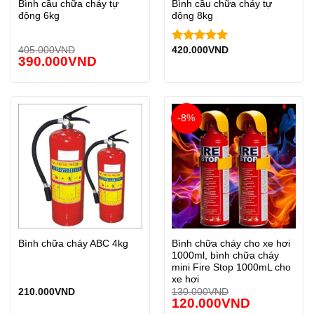
Bình cầu chữa cháy tự
Bình cầu chữa cháy tự
động 6kg
động 8kg
405.000
VND
420.000
VND
Được xếp
390.000
VND
hạng
5.00
5 sao
-8%
Bình chữa cháy cho xe hơi
Bình chữa cháy ABC 4kg
1000ml, bình chữa cháy
mini Fire Stop 1000mL cho
xe hơi
210.000
VND
130.000
VND
120.000
VND