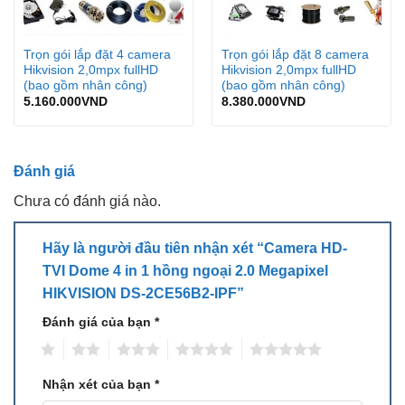
-Nguồn điện cung cấp: 12VDC.
-Kích thước: Ø 89.9 x 70.1 mm.
Trọn gói lắp đặt 4 camera
Trọn gói lắp đặt 8 camera
Hikvision 2,0mpx fullHD
Hikvision 2,0mpx fullHD
-Trọng lượng: 250g.
(bao gồm nhân công)
(bao gồm nhân công)
5.160.000
VND
8.380.000
VND
Đặc tính kỹ thuật
Camera
Đánh giá
Image Sensor
2 MP CMOS image sensor
Chưa có đánh giá nào.
Signal System
PAL/NTSC
PAL: 1080p@25fps
Hãy là người đầu tiên nhận xét “Camera HD-
Frame Rate
NTSC: 1080p@30fps
TVI Dome 4 in 1 hồng ngoại 2.0 Megapixel
HIKVISION DS-2CE56B2-IPF”
Resolution
1920 (H) × 1080 (V)
Đánh giá của bạn
*
Min. illumination
0.02 Lux @ (F1.2,AGC ON), 0 Lux with IR
1
2
3
4
5
PAL: 1/25 s to 1/50, 000 s
Shutter Time
Nhận xét của bạn
*
NTSC: 1/30 s to 1/50, 000 s