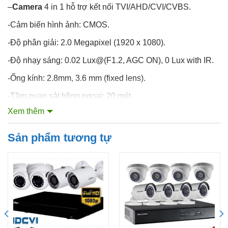
–
Camera
4 in 1 hỗ trợ kết nối TVI/AHD/CVI/CVBS.
-Cảm biến hình ảnh: CMOS.
-Độ phân giải: 2.0 Megapixel (1920 x 1080).
-Độ nhạy sáng: 0.02 Lux@(F1.2, AGC ON), 0 Lux with IR.
-Ống kính: 2.8mm, 3.6 mm (fixed lens).
-Tầm quan sát hồng ngoại: 20 mét.
Xem thêm
-Chức năng cắt hồng ngoại ICR.
-Chức năng chống ngược sáng Digital WDR (Wide
Sản phẩm tương tự
Dynamic Range).
-Chức năng điều chỉnh độ lợi AGC.
-Chức năng giảm nhiễu số 3D-DNR.
-Chế độ hình ảnh STD/ HIGH-SAT.
-Hỗ trợ menu OSD.