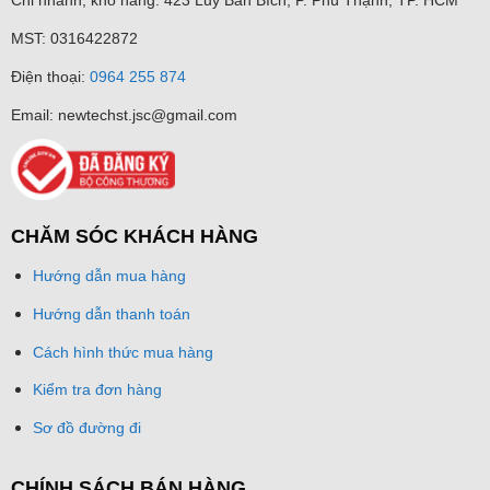
Support
Compensation
MST: 0316422872
DWDR
Support
Điện thoại:
0964 255 874
Language
English
Email: newtechst.jsc@gmail.com
Functions
Brightness, Sharpness, DNR, Mirror
Interface
Video Output
1 HD analog output
CHĂM SÓC KHÁCH HÀNG
Switch Button
TVI/AHD/CVI/CVBS
General
Hướng dẫn mua hàng
Operating
-40 °C to 60 °C (-40 °F to 140 °F), Humidity:
Hướng dẫn thanh toán
Conditions
90% or less (non-condensation)
Cách hình thức mua hàng
Power Supply
12VDC±15%
Kiểm tra đơn hàng
Power
Max. 4W
Consumption
Sơ đồ đường đi
Material
Plastic
CHÍNH SÁCH BÁN HÀNG