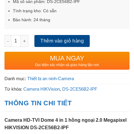
Mã số sản phẩm: DS-2CE56B2-IPF
Tình trạng kho: Có sẵn
Bảo hành: 24 tháng
Camera HD-TVI Dome 4 in 1 hồng ngoại 2.0 Megapixel HIKVISI
Thêm vào giỏ hàng
MUA NGAY
Gọi điện xác nhận và giao hàng tận nơi
Danh mục:
Thiết bị an ninh-Camera
Từ khóa:
Camera HIKVision
,
DS-2CE56B2-IPF
THÔNG TIN CHI TIẾT
Camera HD-TVI Dome 4 in 1 hồng ngoại 2.0 Megapixel
HIKVISION DS-2CE56B2-IPF