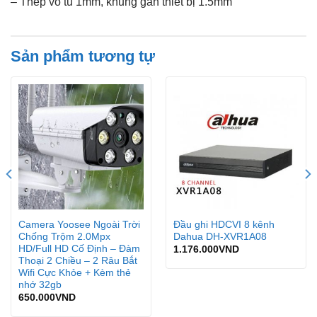
– Thép vỏ tủ 1mm, khung gắn thiết bị 1.5mm
Sản phẩm tương tự
Camera Yoosee Ngoài Trời
Đầu ghi HDCVI 8 kênh
Chống Trộm 2.0Mpx
Dahua DH-XVR1A08
HD/Full HD Cố Định – Đàm
1.176.000
VND
Thoại 2 Chiều – 2 Râu Bắt
Wifi Cực Khỏe + Kèm thẻ
nhớ 32gb
650.000
VND