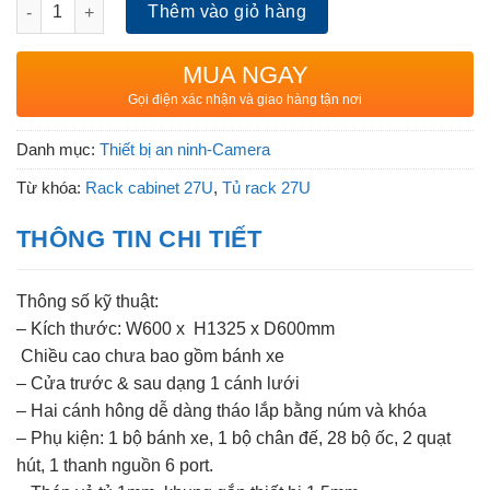
Tủ Rack Cabinet 19” 27U – D600 số lượng
Thêm vào giỏ hàng
MUA NGAY
Gọi điện xác nhận và giao hàng tận nơi
Danh mục:
Thiết bị an ninh-Camera
Từ khóa:
Rack cabinet 27U
,
Tủ rack 27U
THÔNG TIN CHI TIẾT
Thông số kỹ thuật:
– Kích thước: W600 x H1325 x D600mm
Chiều cao chưa bao gồm bánh xe
– Cửa trước & sau dạng 1 cánh lưới
– Hai cánh hông dễ dàng tháo lắp bằng núm và khóa
– Phụ kiện: 1 bộ bánh xe, 1 bộ chân đế, 28 bộ ốc, 2 quạt
hút, 1 thanh nguồn 6 port.