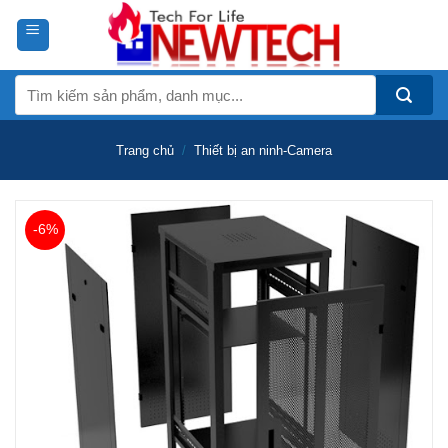
Skip
to
content
Tìm
kiếm:
Trang chủ
/
Thiết bị an ninh-Camera
-6%