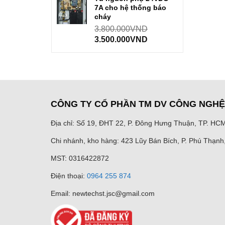
7A cho hệ thống báo
cháy
3.800.000
VND
3.500.000
VND
CÔNG TY CỔ PHẦN TM DV CÔNG NGH
Địa chỉ: Số 19, ĐHT 22, P. Đông Hưng Thuận, TP. HC
Chi nhánh, kho hàng: 423 Lũy Bán Bích, P. Phú Thạn
MST: 0316422872
Điện thoại:
0964 255 874
Email: newtechst.jsc@gmail.com