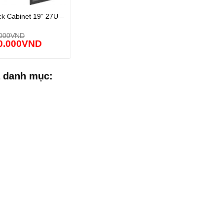
k Cabinet 19” 27U –
000
VND
0.000
VND
 danh mục: