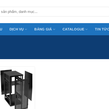
ỆU
DỊCH VỤ
BẢNG GIÁ
CATALOGUE
TIN TỨ