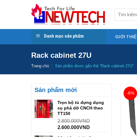
Skip
to
Tìm
kiếm:
content
Danh mục sản phẩm
GIỚI THI
Rack cabinet 27U
Trang chủ
/
Sản phẩm được gắn thẻ “Rack cabinet 27U”
Sản phẩm mới
-6%
Trọn bộ tủ đựng dụng
cụ phá dỡ CNCH theo
TT150
2.800.000
VND
2.600.000
VND