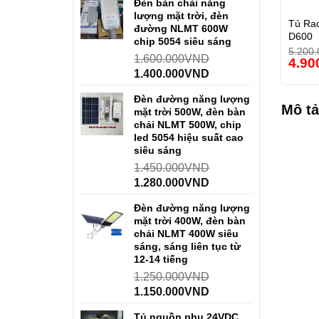
Đèn bàn chải năng
lượng mặt trời, đèn
Tủ Rac
đường NLMT 600W
D600
chip 5054 siêu sáng
5.200.
1.600.000
VND
4.90
1.400.000
VND
Đèn đường năng lượng
Mô tả
mặt trời 500W, đèn bàn
chải NLMT 500W, chip
led 5054 hiệu suất cao
siêu sáng
1.450.000
VND
1.280.000
VND
Đèn đường năng lượng
mặt trời 400W, đèn bàn
chải NLMT 400W siêu
sáng, sáng liên tục từ
12-14 tiếng
1.250.000
VND
1.150.000
VND
Tủ nguồn phụ 24VDC