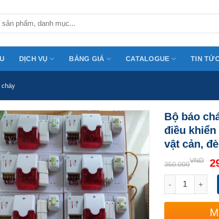
ỆU
DỊCH VỤ
BẢNG GIÁ
CATALOGUE
TIN TỨ
o cháy
Bộ báo chá
điều khiển
vật cản, đ
VND
2
350.000
Bộ báo cháy liê
M