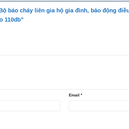
Bộ báo cháy liên gia hộ gia đình, báo động điề
áo 110db”
Email
*