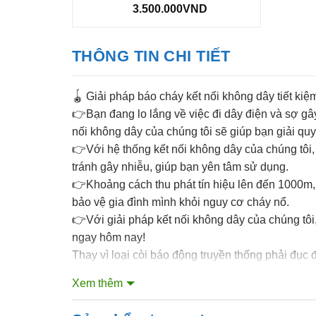
3.500.000
VND
THÔNG TIN CHI TIẾT
🪀 Giải pháp báo cháy kết nối không dây tiết kiệ
👉Bạn đang lo lắng về việc đi dây điện và sợ gâ
nối không dây của chúng tôi sẽ giúp bạn giải qu
👉Với hệ thống kết nối không dây của chúng tôi, 
tránh gây nhiễu, giúp bạn yên tâm sử dụng.
👉Khoảng cách thu phát tín hiệu lên đến 1000m, 
bảo vệ gia đình mình khỏi nguy cơ cháy nổ.
👉Với giải pháp kết nối không dây của chúng tôi,
ngay hôm nay!
Thay vì loại còi báo động truyền thống phải đục 
👉Thì REMOTE ẤN BÁO CHÁY chính là giải p
Xem thêm
Mô hình tổ an toàn PCCC không thể thiếu các nú
các căn nhà khác trong cùng tổ liên gia.