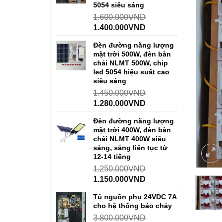
5054 siêu sáng
1.600.000
VND
1.400.000
VND
Đèn đường năng lượng
mặt trời 500W, đèn bàn
chải NLMT 500W, chip
led 5054 hiệu suất cao
siêu sáng
1.450.000
VND
1.280.000
VND
Đèn đường năng lượng
mặt trời 400W, đèn bàn
chải NLMT 400W siêu
sáng, sáng liên tục từ
12-14 tiếng
1.250.000
VND
1.150.000
VND
Tủ nguồn phụ 24VDC 7A
cho hệ thống báo cháy
3.800.000
VND