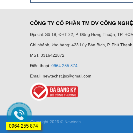
CÔNG TY CỔ PHẦN TM DV CÔNG NGH
Địa chỉ: Số 19, ĐHT 22, P. Đông Hưng Thuận, TP. HC
Chi nhánh, kho hàng: 423 Lũy Bán Bích, P. Phú Thạn
MST: 0316422872
Điện thoại:
0964 255 874
Email: newtechst.jsc@gmail.com
Copyright 2026 ©
Newtech
0964 255 874