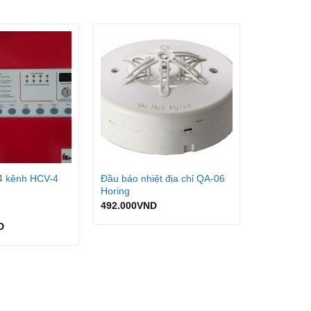
động ứng phó kịp thời với những rủi do bất ngờ
4 kênh HCV-4
Đầu báo nhiệt địa chỉ QA-06
Horing
492.000
VND
D