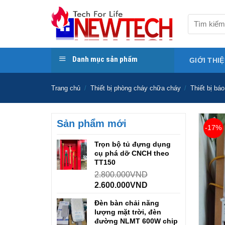
Skip
to
Tìm
kiếm:
content
Danh mục sản phẩm
GIỚI THI
Trang chủ
/
Thiết bị phòng cháy chữa cháy
/
Thiết bị bá
Sản phẩm mới
-17%
Trọn bộ tủ đựng dụng
cụ phá dỡ CNCH theo
TT150
2.800.000
VND
2.600.000
VND
Đèn bàn chải năng
lượng mặt trời, đèn
đường NLMT 600W chip