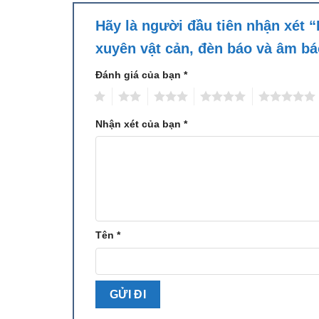
Hãy là người đầu tiên nhận xét “
xuyên vật cản, đèn báo và âm b
Đánh giá của bạn
*
1
2
3
4
5
Nhận xét của bạn
*
Tên
*