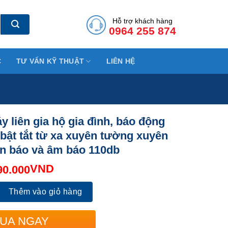
Hỗ trợ khách hàng
0964 255 874
C
TƯ VẤN KỸ THUẬT
LIÊN HỆ
y liên gia hộ gia đình, báo động
 bật tắt từ xa xuyên tường xuyên
èn báo và âm báo 110db
VND
90.000
n gia hộ gia đình, báo động điều khiển bật tắt từ xa xuyên tườn
Thêm vào giỏ hàng
UA NGAY