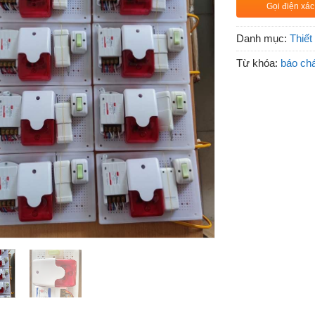
Gọi điện xác
Danh mục:
Thiết
Từ khóa:
báo chá