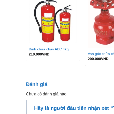
áy tự động
Bình chữa cháy ABC 4kg
ượng 1,3kg
Van góc chữa c
210.000
VND
200.000
VND
Đánh giá
Chưa có đánh giá nào.
Hãy là người đầu tiên nhận xét