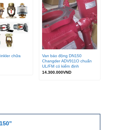
inkler chữa
Van báo động DN150
Changder ADV911O chuẩn
UL/FM có kiểm định
14.300.000
VND
T150”