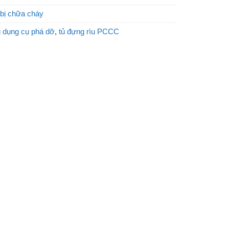
 bị chữa cháy
g dụng cụ phá dỡ
,
tủ đựng rìu PCCC