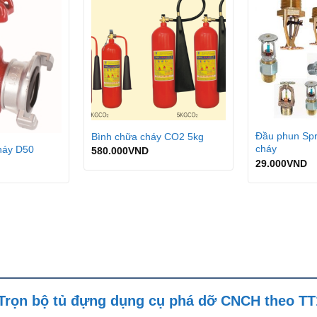
Đầu phun Spr
Bình chữa cháy CO2 5kg
cháy
háy D50
580.000
VND
29.000
VND
 “Trọn bộ tủ đựng dụng cụ phá dỡ CNCH theo T