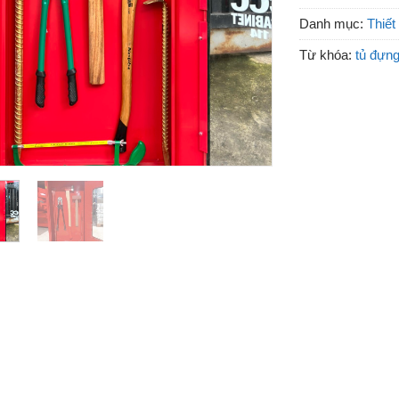
Danh mục:
Thiết
Từ khóa:
tủ đựn