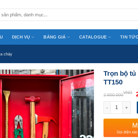
ỆU
DỊCH VỤ
BẢNG GIÁ
CATALOGUE
TIN TỨ
ữa cháy
Trọn bộ t
TT150
VND
2.800.000
Trọn bộ tủ đựn
M
Gọi điện xác