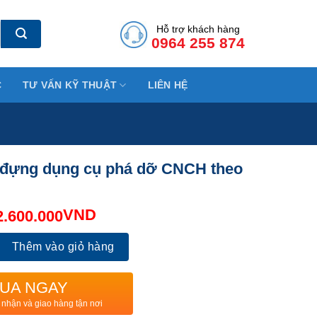
Hỗ trợ khách hàng
0964 255 874
C
TƯ VẤN KỸ THUẬT
LIÊN HỆ
ủ đựng dụng cụ phá dỡ CNCH theo
VND
2.600.000
g dụng cụ phá dỡ CNCH theo TT150 số lượng
Thêm vào giỏ hàng
UA NGAY
 nhận và giao hàng tận nơi