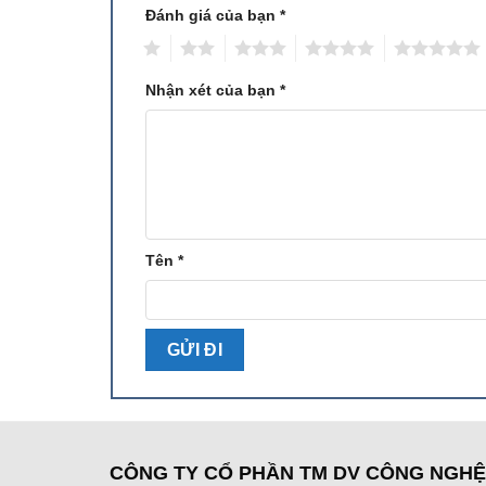
Đánh giá của bạn
*
1
2
3
4
5
Nhận xét của bạn
*
Tên
*
CÔNG TY CỔ PHẦN TM DV CÔNG NGH