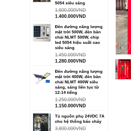
5054 siêu sáng
1.600.000
VND
1.400.000
VND
Đèn đường năng lượng
mặt trời 500W, đèn bàn
chải NLMT 500W, chip
led 5054 hiệu suất cao
siêu sáng
1.450.000
VND
1.280.000
VND
Đèn đường năng lượng
mặt trời 400W, đèn bàn
chải NLMT 400W siêu
sáng, sáng liên tục từ
12-14 tiếng
1.250.000
VND
1.150.000
VND
Tủ nguồn phụ 24VDC 7A
cho hệ thống báo cháy
3.800.000
VND