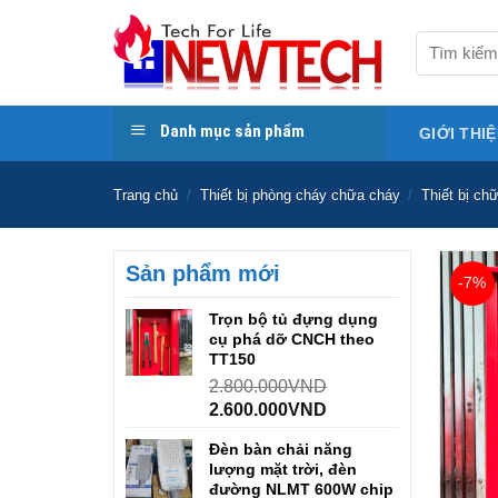
Skip
to
Tìm
kiếm:
content
Danh mục sản phẩm
GIỚI THI
Trang chủ
/
Thiết bị phòng cháy chữa cháy
/
Thiết bị ch
Sản phẩm mới
-7%
Trọn bộ tủ đựng dụng
cụ phá dỡ CNCH theo
TT150
2.800.000
VND
2.600.000
VND
Đèn bàn chải năng
lượng mặt trời, đèn
đường NLMT 600W chip