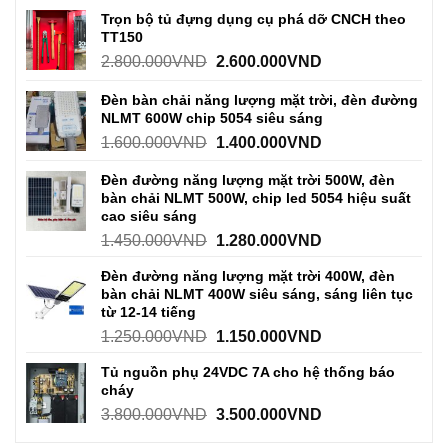
Trọn bộ tủ đựng dụng cụ phá dỡ CNCH theo
TT150
2.800.000
VND
2.600.000
VND
Đèn bàn chải năng lượng mặt trời, đèn đường
NLMT 600W chip 5054 siêu sáng
1.600.000
VND
1.400.000
VND
Đèn đường năng lượng mặt trời 500W, đèn
bàn chải NLMT 500W, chip led 5054 hiệu suất
cao siêu sáng
1.450.000
VND
1.280.000
VND
Đèn đường năng lượng mặt trời 400W, đèn
bàn chải NLMT 400W siêu sáng, sáng liên tục
từ 12-14 tiếng
1.250.000
VND
1.150.000
VND
Tủ nguồn phụ 24VDC 7A cho hệ thống báo
cháy
3.800.000
VND
3.500.000
VND