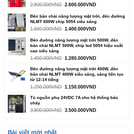
2.800.000
VND
2.600.000
VND
Đèn bàn chải năng lượng mặt trời, đèn đường
NLMT 600W chip 5054 siêu sáng
1.600.000
VND
1.400.000
VND
Đèn đường năng lượng mặt trời 500W, đèn
bàn chải NLMT 500W, chip led 5054 hiệu suất
cao siêu sáng
1.450.000
VND
1.280.000
VND
Đèn đường năng lượng mặt trời 400W, đèn
bàn chải NLMT 400W siêu sáng, sáng liên tục
từ 12-14 tiếng
1.250.000
VND
1.150.000
VND
Tủ nguồn phụ 24VDC 7A cho hệ thống báo
cháy
3.800.000
VND
3.500.000
VND
Bài viết mới nhất