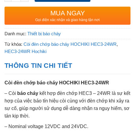
MUA NGAY
Gọi điện xác nhận và giao hàng tận nơi
Danh mục:
Thiết bị báo cháy
Từ khóa:
Còi đèn chớp báo cháy HOCHIKI HEC3-24WR
,
HEC3-24WR Hochiki
THÔNG TIN CHI TIẾT
Còi đèn chớp báo cháy HOCHIKI HEC3-24WR
– Còi
báo cháy
kết hợp đèn chớp HEC3 – 24WR là sự kết
hợp của việc báo tín hiệu còi cùng với đèn chớp khi xảy ra
sự cố, giúp người sử dụng dễ dàng nhận ra nguy hiểm, sơ
tán kịp thời.
– Nominal voltage 12VDC and 24VDC.