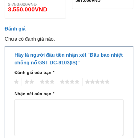
567.000
VND
3.750.000
VND
Được xếp
trong dải -10℃～+65℃
3.550.000
VND
hạng
5.00
+ Độ ẩm tương đối : ≤95%
5 sao
– Vật liệu bề mặt bên ngoài :nhựa ABS (trở kháng≤10^9Ω )
Đánh giá
– Chỉ số bảo vệ :IP33
– Kích thước: Đường kính(100mm) x Chiều cao(53.3mm)
Chưa có đánh giá nào.
(tính cả đế)
– Khoảng cách lỗ gắn :45mm~75mm
Hãy là người đầu tiên nhận xét “Đầu báo nhiệt
– Trọng lượng :130g
chống nổ GST DC-9103(IS)”
Đánh giá của bạn
*
1
2
3
4
5
Nhận xét của bạn
*