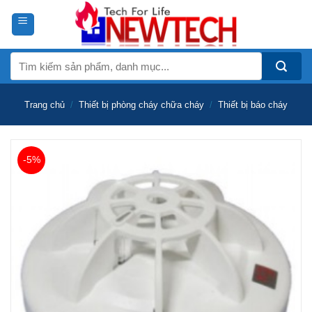
Skip
to
content
Tìm
kiếm:
Trang chủ
/
Thiết bị phòng cháy chữa cháy
/
Thiết bị báo cháy
-5%