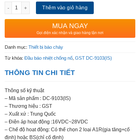
Đầu báo nhiệt chống nổ GST DC-9103(IS) số lượng
Thêm vào giỏ hàng
MUA NGAY
Gọi điện xác nhận và giao hàng tận nơi
Danh mục:
Thiết bị báo cháy
Từ khóa:
Đầu báo nhiệt chống nổ
,
GST DC-9103(IS)
THÔNG TIN CHI TIẾT
Thông số kỹ thuật
– Mã sản phẩm : DC-9103(IS)
– Thương hiệu : GST
– Xuất xứ : Trung Quốc
– Điện áp hoạt động :16VDC~28VDC
– Chế độ hoạt động: Có thể chọn 2 loại A1R(gia tăng+cố
định) hoặc BS(chỉ cố định)