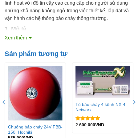
linh hoạt với độ tin cậy cao cung cấp cho người sử dụng
những khả năng không ngờ trong việc thiết kế, lắp đặt và
vận hành các hệ thống báo cháy thông thường.
1. Mô tả
Xem thêm
Sản phẩm tương tự
Tủ báo cháy 4 kênh NX-4
Networx
2.600.000
VND
Được xếp
Chuông báo cháy 24V FBB-
hạng
5.00
150I Hochiki
5 sao
Tủ trung tâm báo cháy FS5200 Unipos
535.000
VND