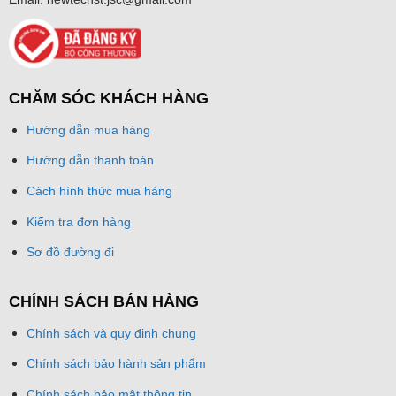
Tối đa: <400mA
+ Nguồn cấp cho các thiết bị ngoại vi:
Điện áp: (24±5)VDC
CHĂM SÓC KHÁCH HÀNG
Dòng điện tối đa (bao gồm dòng ngõ ra giám sát): 1.5A
+ Kích thước: 450mm x 335mm x 115 mm
Hướng dẫn mua hàng
+ Trọng lượng: 6.6 kg (không bao gồm ắc quy)
Hướng dẫn thanh toán
0
0
Cách hình thức mua hàng
+ Nhiệt độ làm việc: 5
C -> 40
C
Kiểm tra đơn hàng
+ Độ ẩm tương đối: 95%
Sơ đồ đường đi
+ Cấp độ bảo vệ: IP4
3. Sơ đồ nút nhấn FS5200
CHÍNH SÁCH BÁN HÀNG
Chính sách và quy định chung
Chính sách bảo hành sản phẩm
Chính sách bảo mật thông tin