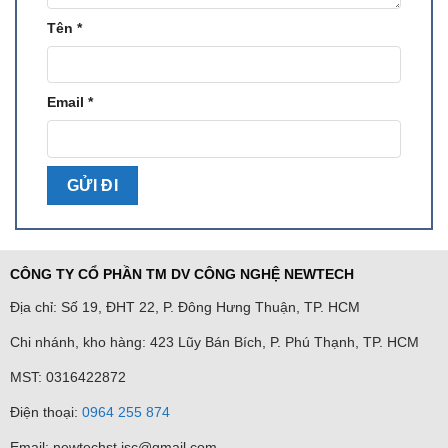
+ Số lượng đầu báo tối đa trên 1 zone: 32
Tên
*
+ Điện trở tối đa trên một đường dây: 100Ω
+ Thông số: (24±5)V/100 mA
Email
*
+ Ngõ ra rơ le báo cháy
Số lượng: 2, 10 hoặc 18
Thông số: 3A/125VAC, 3A/30VDC
+ Ngõ ra rơ le báo lỗi
Số lượng: 1
CÔNG TY CỔ PHẦN TM DV CÔNG NGHỆ NEWTECH
Thông số: 3A/125VAC, 3A/30VDC
Địa chỉ: Số 19, ĐHT 22, P. Đông Hưng Thuận, TP. HCM
+ Nguồn cấp
:
220/230 VAC; 50Hz/60Hz
Chi nhánh, kho hàng: 423 Lũy Bán Bích, P. Phú Thạnh, TP. HCM
+ Ắc quy: 2 x 12VDC / 7Ah
MST: 0316422872
+ Dung lượng tiêu thụ của ắc quy ở chế độ làm việc 24V
Điện thoại:
0964 255 874
Tối thiểu: <155mA
Email: newtechst.jsc@gmail.com