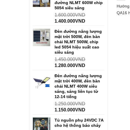
đường NLMT 600W chip
Hướng 
5054 siêu sáng
QA16 H
1.600.000
VND
1.400.000
VND
Đèn đường năng lượng
mặt trời 500W, đèn bàn
chải NLMT 500W, chip
led 5054 hiệu suất cao
siêu sáng
1.450.000
VND
1.280.000
VND
Đèn đường năng lượng
mặt trời 400W, đèn bàn
chải NLMT 400W siêu
sáng, sáng liên tục từ
12-14 tiếng
1.250.000
VND
1.150.000
VND
Tủ nguồn phụ 24VDC 7A
cho hệ thống báo cháy