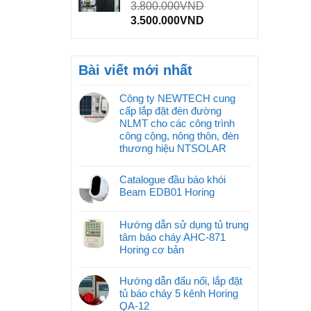
3.800.000
VND
3.500.000
VND
Bài viết mới nhất
Công ty NEWTECH cung
cấp lắp đặt đèn đường
NLMT cho các công trình
công cộng, nông thôn, đèn
thương hiệu NTSOLAR
Catalogue đầu báo khói
Beam EDB01 Horing
Hướng dẫn sử dụng tủ trung
tâm báo cháy AHC-871
Horing cơ bản
Hướng dẫn đấu nối, lắp đặt
tủ báo cháy 5 kênh Horing
QA-12