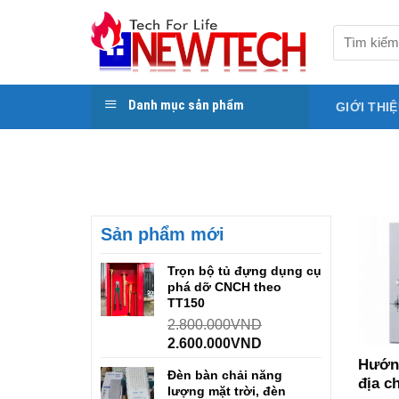
Skip
to
Tìm
kiếm:
content
Danh mục sản phẩm
GIỚI THI
Sản phẩm mới
Trọn bộ tủ đựng dụng cụ
phá dỡ CNCH theo
TT150
2.800.000
VND
2.600.000
VND
Hướng
Đèn bàn chải năng
địa c
lượng mặt trời, đèn