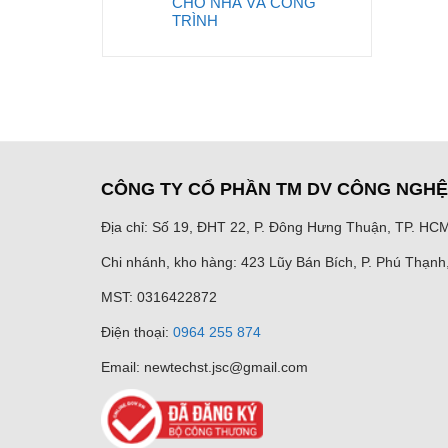
CHO NHÀ VÀ CÔNG
TRÌNH
CÔNG TY CỔ PHẦN TM DV CÔNG NGH
Địa chỉ: Số 19, ĐHT 22, P. Đông Hưng Thuận, TP. HC
Chi nhánh, kho hàng: 423 Lũy Bán Bích, P. Phú Thạn
MST: 0316422872
Điện thoại:
0964 255 874
Email: newtechst.jsc@gmail.com