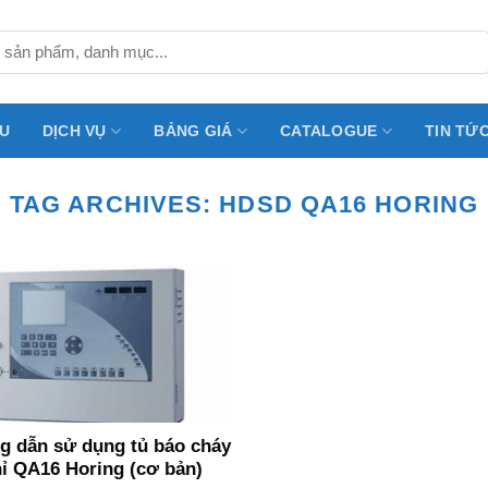
ỆU
DỊCH VỤ
BẢNG GIÁ
CATALOGUE
TIN TỨ
TAG ARCHIVES:
HDSD QA16 HORING
 dẫn sử dụng tủ báo cháy
hỉ QA16 Horing (cơ bản)