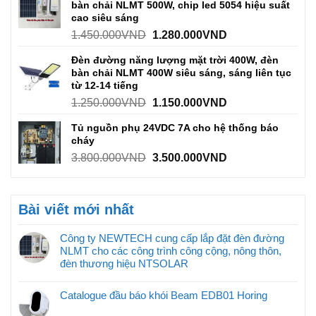
bàn chải NLMT 500W, chip led 5054 hiệu suất
cao siêu sáng
1.450.000
VND
1.280.000
VND
Đèn đường năng lượng mặt trời 400W, đèn
bàn chải NLMT 400W siêu sáng, sáng liên tục
từ 12-14 tiếng
1.250.000
VND
1.150.000
VND
Tủ nguồn phụ 24VDC 7A cho hệ thống báo
cháy
3.800.000
VND
3.500.000
VND
Bài viết mới nhất
Công ty NEWTECH cung cấp lắp đặt đèn đường
NLMT cho các công trình công cộng, nông thôn,
đèn thương hiệu NTSOLAR
Catalogue đầu báo khói Beam EDB01 Horing