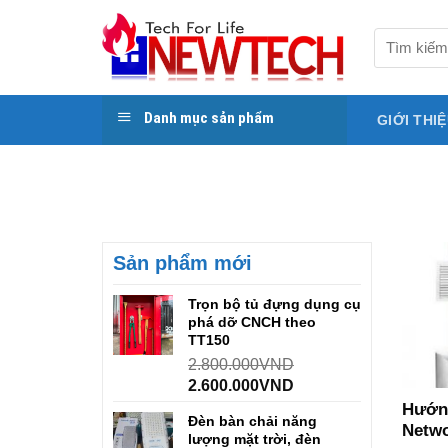
Skip
to
Tìm
kiếm:
content
Danh mục sản phẩm
GIỚI THI
Sản phẩm mới
Trọn bộ tủ đựng dụng cụ
phá dỡ CNCH theo
TT150
2.800.000
VND
2.600.000
VND
Hướng
Đèn bàn chải năng
Netwo
lượng mặt trời, đèn