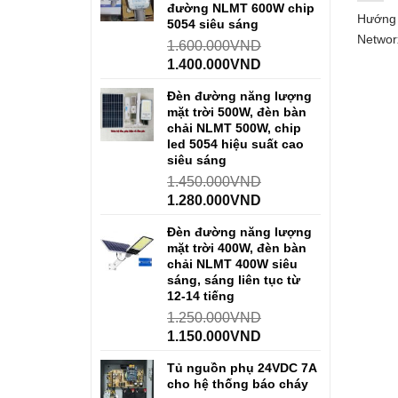
đường NLMT 600W chip
Hướng 
5054 siêu sáng
Networ
1.600.000
VND
1.400.000
VND
Đèn đường năng lượng
mặt trời 500W, đèn bàn
chải NLMT 500W, chip
led 5054 hiệu suất cao
siêu sáng
1.450.000
VND
1.280.000
VND
Đèn đường năng lượng
mặt trời 400W, đèn bàn
chải NLMT 400W siêu
sáng, sáng liên tục từ
12-14 tiếng
1.250.000
VND
1.150.000
VND
Tủ nguồn phụ 24VDC 7A
cho hệ thống báo cháy