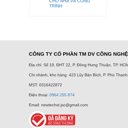
CHO NHÀ VÀ CÔNG
TRÌNH
CÔNG TY CỔ PHẦN TM DV CÔNG NGH
Địa chỉ: Số 19, ĐHT 22, P. Đông Hưng Thuận, TP. HC
Chi nhánh, kho hàng: 423 Lũy Bán Bích, P. Phú Thạn
MST: 0316422872
Điện thoại:
0964 255 874
Email: newtechst.jsc@gmail.com