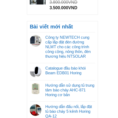
3.800.000
VND
3.500.000
VND
Bài viết mới nhất
Công ty NEWTECH cung
cấp lắp đặt đèn đường
NLMT cho các công trình
công cộng, nông thôn, đèn
thương hiệu NTSOLAR
Catalogue đầu báo khói
Beam EDB01 Horing
Hướng dẫn sử dụng tủ trung
tâm báo cháy AHC-871
Horing cơ bản
Hướng dẫn đấu nối, lắp đặt
tủ báo cháy 5 kênh Horing
QA-12