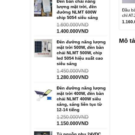
Đèn bàn chải năng
lượng mặt trời, đèn
Đầu bá
đường NLMT 600W
chỉ AT
chip 5054 siêu sáng
1.160.
1.600.000
VND
1.400.000
VND
Mô tả
Đèn đường năng lượng
mặt trời 500W, đèn bàn
chải NLMT 500W, chip
led 5054 hiệu suất cao
siêu sáng
1.450.000
VND
1.280.000
VND
Đèn đường năng lượng
mặt trời 400W, đèn bàn
chải NLMT 400W siêu
sáng, sáng liên tục từ
12-14 tiếng
1.250.000
VND
1.150.000
VND
Tủ nguồn phụ 24VDC