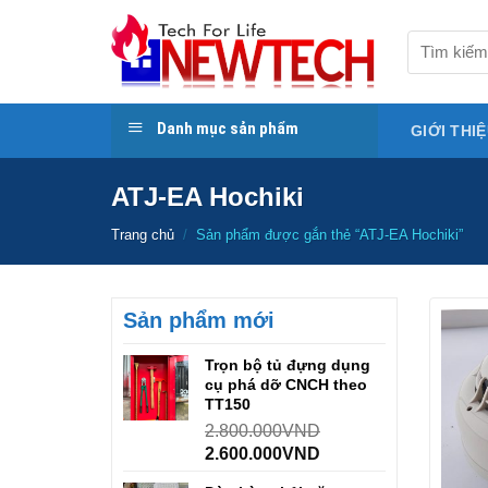
Skip
to
Tìm
kiếm:
content
Danh mục sản phẩm
GIỚI THI
ATJ-EA Hochiki
Trang chủ
/
Sản phẩm được gắn thẻ “ATJ-EA Hochiki”
Sản phẩm mới
Trọn bộ tủ đựng dụng
cụ phá dỡ CNCH theo
TT150
2.800.000
VND
2.600.000
VND