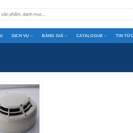
ỆU
DỊCH VỤ
BẢNG GIÁ
CATALOGUE
TIN TỨ