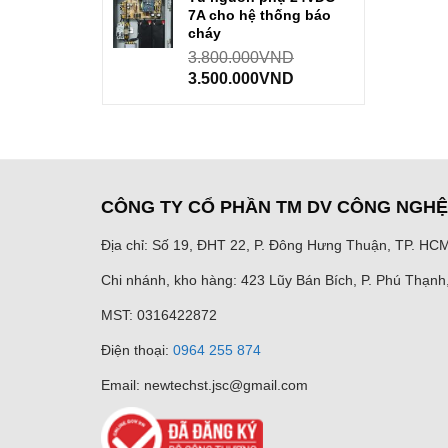
7A cho hệ thống báo
cháy
3.800.000
VND
3.500.000
VND
CÔNG TY CỔ PHẦN TM DV CÔNG NGH
Địa chỉ: Số 19, ĐHT 22, P. Đông Hưng Thuận, TP. HC
Chi nhánh, kho hàng: 423 Lũy Bán Bích, P. Phú Thạn
MST: 0316422872
Điện thoại:
0964 255 874
Email: newtechst.jsc@gmail.com