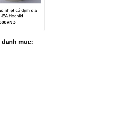
o nhiệt cố định địa
J-EA Hochiki
000
VND
 danh mục: