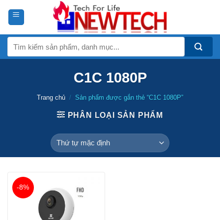
Skip
to
content
Tìm
kiếm:
C1C 1080P
Trang chủ
/
Sản phẩm được gắn thẻ “C1C 1080P”
PHÂN LOẠI SẢN PHẨM
-8%