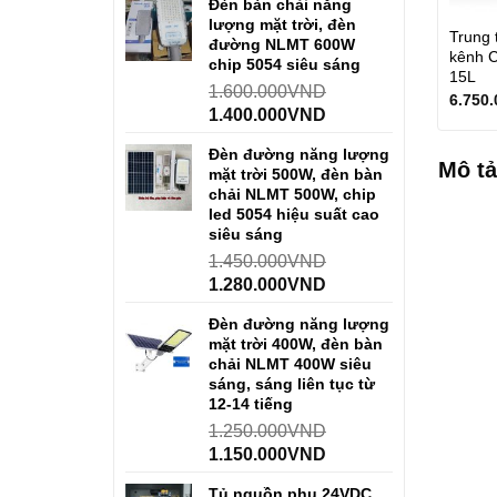
Đèn bàn chải năng
lượng mặt trời, đèn
Trung 
đường NLMT 600W
kênh 
chip 5054 siêu sáng
15L
1.600.000
VND
6.750.
1.400.000
VND
Đèn đường năng lượng
Mô tả
mặt trời 500W, đèn bàn
chải NLMT 500W, chip
led 5054 hiệu suất cao
siêu sáng
1.450.000
VND
1.280.000
VND
Đèn đường năng lượng
mặt trời 400W, đèn bàn
chải NLMT 400W siêu
sáng, sáng liên tục từ
12-14 tiếng
1.250.000
VND
1.150.000
VND
Tủ nguồn phụ 24VDC