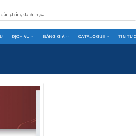
ỆU
DỊCH VỤ
BẢNG GIÁ
CATALOGUE
TIN TỨ