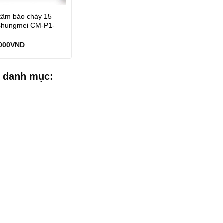
tâm báo cháy 15
Chungmei CM-P1-
000
VND
 danh mục: