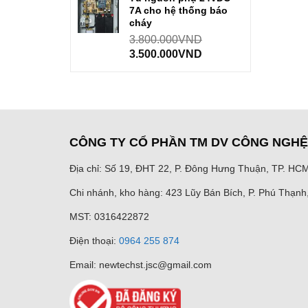
7A cho hệ thống báo
cháy
3.800.000
VND
3.500.000
VND
CÔNG TY CỔ PHẦN TM DV CÔNG NGH
Địa chỉ: Số 19, ĐHT 22, P. Đông Hưng Thuận, TP. HC
Chi nhánh, kho hàng: 423 Lũy Bán Bích, P. Phú Thạn
MST: 0316422872
Điện thoại:
0964 255 874
Email: newtechst.jsc@gmail.com