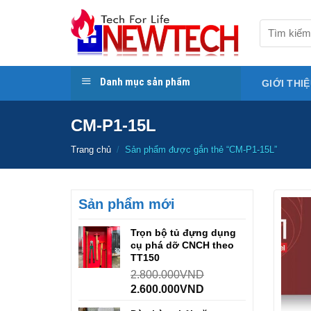
Skip
to
Tìm
kiếm:
content
Danh mục sản phẩm
GIỚI THI
CM-P1-15L
Trang chủ
/
Sản phẩm được gắn thẻ “CM-P1-15L”
Sản phẩm mới
Trọn bộ tủ đựng dụng
cụ phá dỡ CNCH theo
TT150
2.800.000
VND
2.600.000
VND