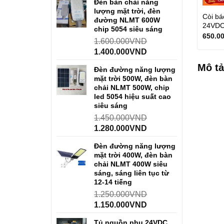
Đèn bàn chải năng
lượng mặt trời, đèn
Còi bá
đường NLMT 600W
24VDC
chip 5054 siêu sáng
650.0
1.600.000
VND
1.400.000
VND
Mô tả
Đèn đường năng lượng
mặt trời 500W, đèn bàn
chải NLMT 500W, chip
led 5054 hiệu suất cao
siêu sáng
1.450.000
VND
1.280.000
VND
Đèn đường năng lượng
mặt trời 400W, đèn bàn
chải NLMT 400W siêu
sáng, sáng liên tục từ
12-14 tiếng
1.250.000
VND
1.150.000
VND
Tủ nguồn phụ 24VDC