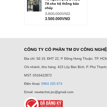
7A cho hệ thống báo
cháy
3.800.000
VND
3.500.000
VND
CÔNG TY CỔ PHẦN TM DV CÔNG NGH
Địa chỉ: Số 19, ĐHT 22, P. Đông Hưng Thuận, TP. HC
Chi nhánh, kho hàng: 423 Lũy Bán Bích, P. Phú Thạn
MST: 0316422872
Điện thoại:
0964 255 874
Email: newtechst.jsc@gmail.com