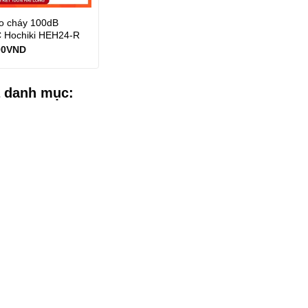
o cháy 100dB
 Hochiki HEH24-R
00
VND
 danh mục: