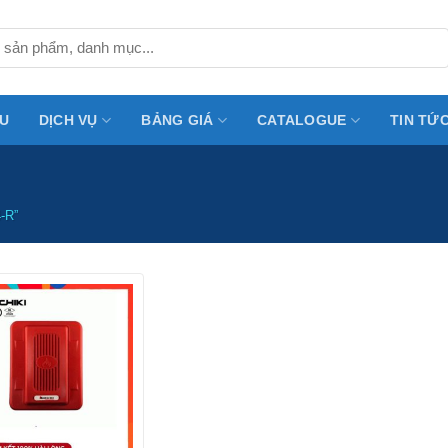
ỆU
DỊCH VỤ
BẢNG GIÁ
CATALOGUE
TIN TỨ
-R”