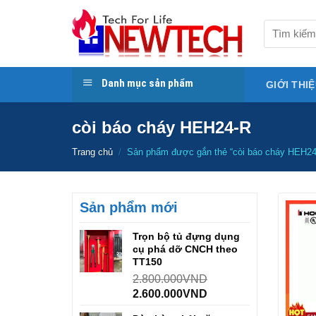
Skip
to
Tìm
kiếm:
content
Danh mục sản phẩm
GIỚI THI
còi báo cháy HEH24-R
Trang chủ
/
Sản phẩm được gắn thẻ “còi báo cháy HEH24
Sản phẩm mới
Trọn bộ tủ đựng dụng
cụ phá dỡ CNCH theo
TT150
2.800.000
VND
2.600.000
VND