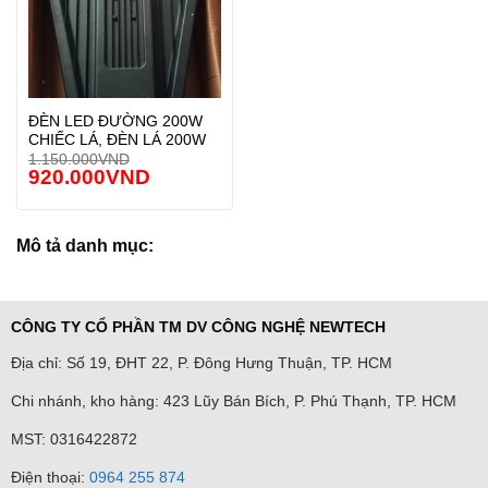
ĐÈN LED ĐƯỜNG 200W
CHIẾC LÁ, ĐÈN LÁ 200W
1.150.000
VND
920.000
VND
Mô tả danh mục:
CÔNG TY CỔ PHẦN TM DV CÔNG NGHỆ NEWTECH
Địa chỉ: Số 19, ĐHT 22, P. Đông Hưng Thuận, TP. HCM
Chi nhánh, kho hàng: 423 Lũy Bán Bích, P. Phú Thạnh, TP. HCM
MST: 0316422872
Điện thoại:
0964 255 874