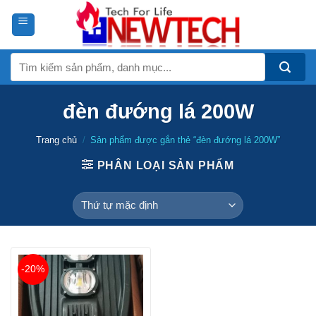
Skip
to
content
Tìm
kiếm:
đèn đướng lá 200W
Trang chủ
/
Sản phẩm được gắn thẻ “đèn đướng lá 200W”
PHÂN LOẠI SẢN PHẨM
-20%