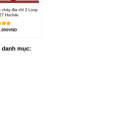
 cháy địa chỉ 2 Loop
7 Hochiki
0.000
VND
xếp
5.00
 danh mục: