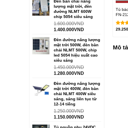
Đèn bàn chải năng
lượng mặt trời, đèn
Tủ báo
đường NLMT 600W
FN-212
chip 5054 siêu sáng
1.600.000
VND
29.25
1.400.000
VND
Được 
hạng
5 sao
Đèn đường năng lượng
mặt trời 500W, đèn bàn
Mô tả
chải NLMT 500W, chip
led 5054 hiệu suất cao
siêu sáng
1.450.000
VND
1.280.000
VND
Đèn đường năng lượng
mặt trời 400W, đèn bàn
chải NLMT 400W siêu
sáng, sáng liên tục từ
12-14 tiếng
1.250.000
VND
1.150.000
VND
Tủ nguồn phụ 24VDC