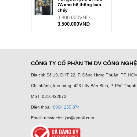
7A cho hệ thống báo
cháy
3.800.000
VND
3.500.000
VND
CÔNG TY CỔ PHẦN TM DV CÔNG NGH
Địa chỉ: Số 19, ĐHT 22, P. Đông Hưng Thuận, TP. HC
Chi nhánh, kho hàng: 423 Lũy Bán Bích, P. Phú Thạn
MST: 0316422872
Điện thoại:
0964 255 874
Email: newtechst.jsc@gmail.com