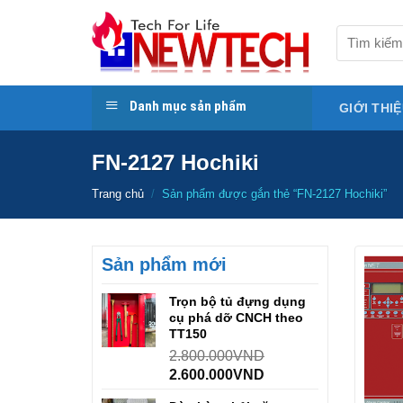
Skip
to
Tìm
kiếm:
content
Danh mục sản phẩm
GIỚI THI
FN-2127 Hochiki
Trang chủ
/
Sản phẩm được gắn thẻ “FN-2127 Hochiki”
Sản phẩm mới
Trọn bộ tủ đựng dụng
cụ phá dỡ CNCH theo
TT150
2.800.000
VND
2.600.000
VND