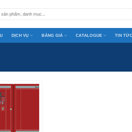
ỆU
DỊCH VỤ
BẢNG GIÁ
CATALOGUE
TIN TỨ