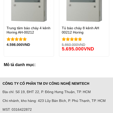
Trung tâm báo cháy 4 kênh
Tủ báo cháy 8 kênh AH
Horing AH-00212
00212 Horing
4.598.000
VND
5.860.000
VND
Được xếp
Được xếp
5.695.000
VND
hạng
5.00
hạng
5.00
5 sao
5 sao
Mô tả danh mục:
CÔNG TY CỔ PHẦN TM DV CÔNG NGHỆ NEWTECH
Địa chỉ: Số 19, ĐHT 22, P. Đông Hưng Thuận, TP. HCM
Chi nhánh, kho hàng: 423 Lũy Bán Bích, P. Phú Thạnh, TP. HCM
MST: 0316422872