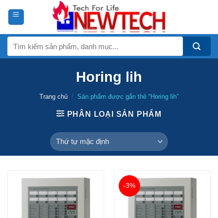
Skip
to
content
Tìm
kiếm:
Horing lih
Trang chủ
/
Sản phẩm được gắn thẻ “Horing lih”
PHÂN LOẠI SẢN PHẨM
-3%