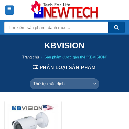
Skip
to
content
Tìm
kiếm:
KBVISION
Trang chủ
/
Sản phẩm được gắn thẻ “KBVISION”
PHÂN LOẠI SẢN PHẨM