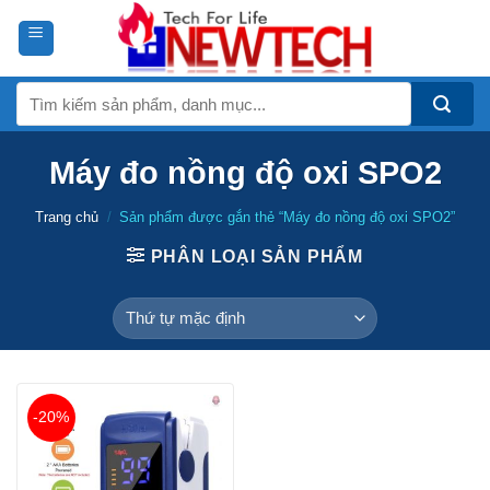
Skip
to
content
Tìm
kiếm:
Máy đo nồng độ oxi SPO2
Trang chủ
/
Sản phẩm được gắn thẻ “Máy đo nồng độ oxi SPO2”
PHÂN LOẠI SẢN PHẨM
-20%