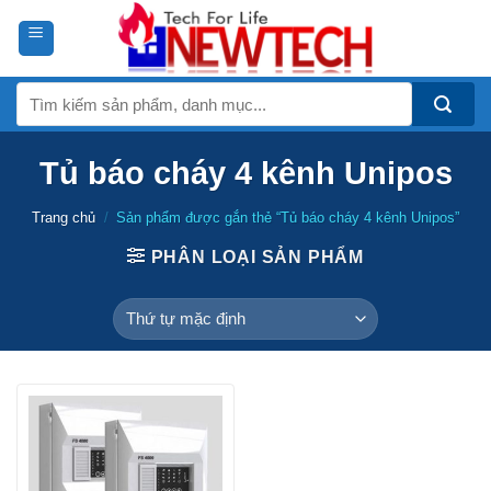
Skip
to
content
Tìm
kiếm:
Tủ báo cháy 4 kênh Unipos
Trang chủ
/
Sản phẩm được gắn thẻ “Tủ báo cháy 4 kênh Unipos”
PHÂN LOẠI SẢN PHẨM