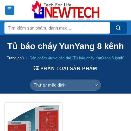
Skip
to
content
Tìm
kiếm:
Tủ báo cháy YunYang 8 kênh
Trang chủ
/
Sản phẩm được gắn thẻ “Tủ báo cháy YunYang 8 kênh”
PHÂN LOẠI SẢN PHẨM