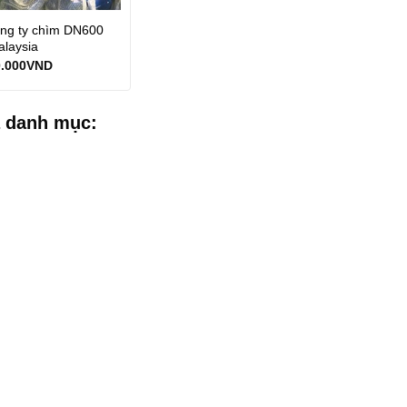
ổng ty chìm DN600
laysia
0.000
VND
 danh mục: