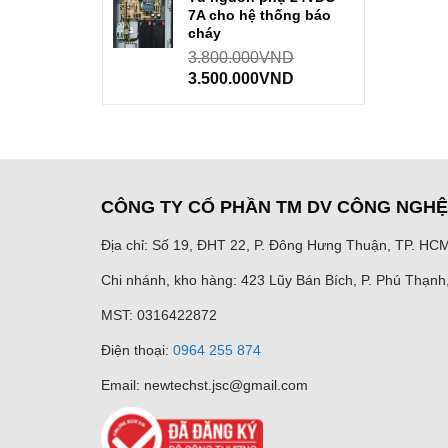
7A cho hệ thống báo
cháy
3.800.000
VND
3.500.000
VND
CÔNG TY CỔ PHẦN TM DV CÔNG NGH
Địa chỉ: Số 19, ĐHT 22, P. Đông Hưng Thuận, TP. HC
Chi nhánh, kho hàng: 423 Lũy Bán Bích, P. Phú Thạn
MST: 0316422872
Điện thoại:
0964 255 874
Email: newtechst.jsc@gmail.com