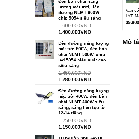
Đèn bàn chải năng
lượng mặt trời, đèn
Van c
đường NLMT 600W
LYE Ma
chip 5054 siêu sáng
39.60
1.600.000
VND
1.400.000
VND
Mô tả
Đèn đường năng lượng
mặt trời 500W, đèn bàn
chải NLMT 500W, chip
led 5054 hiệu suất cao
siêu sáng
1.450.000
VND
1.280.000
VND
Đèn đường năng lượng
mặt trời 400W, đèn bàn
chải NLMT 400W siêu
sáng, sáng liên tục từ
12-14 tiếng
1.250.000
VND
1.150.000
VND
Tủ nguồn phụ 24VDC