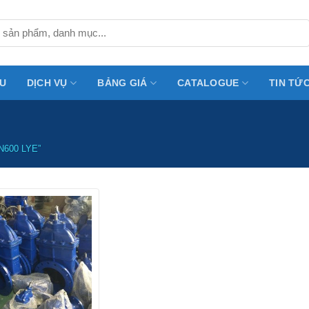
ỆU
DỊCH VỤ
BẢNG GIÁ
CATALOGUE
TIN TỨ
N600 LYE”