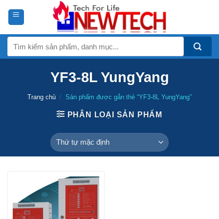
Skip
to
content
Tìm
kiếm:
YF3-8L YungYang
Trang chủ
/
Sản phẩm được gắn thẻ “YF3-8L YungYang”
PHÂN LOẠI SẢN PHẨM