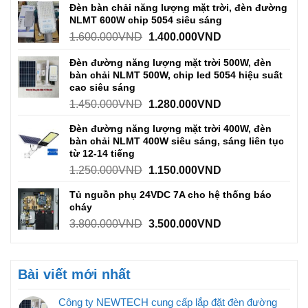
Đèn bàn chải năng lượng mặt trời, đèn đường
NLMT 600W chip 5054 siêu sáng
1.600.000
VND
1.400.000
VND
Đèn đường năng lượng mặt trời 500W, đèn
bàn chải NLMT 500W, chip led 5054 hiệu suất
cao siêu sáng
1.450.000
VND
1.280.000
VND
Đèn đường năng lượng mặt trời 400W, đèn
bàn chải NLMT 400W siêu sáng, sáng liên tục
từ 12-14 tiếng
1.250.000
VND
1.150.000
VND
Tủ nguồn phụ 24VDC 7A cho hệ thống báo
cháy
3.800.000
VND
3.500.000
VND
Bài viết mới nhất
Công ty NEWTECH cung cấp lắp đặt đèn đường