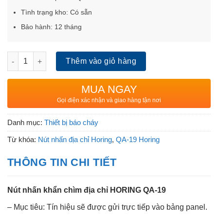
Tình trạng kho: Có sẵn
Bảo hành: 12 tháng
Nút nhấn địa chỉ chỉ QA-19 Horing số lượng
Thêm vào giỏ hàng
MUA NGAY
Gọi điện xác nhận và giao hàng tận nơi
Danh mục:
Thiết bị báo cháy
Từ khóa:
Nút nhấn địa chỉ Horing
,
QA-19 Horing
THÔNG TIN CHI TIẾT
Nút nhấn khẩn chìm địa chỉ HORING QA-19
– Mục tiêu: Tín hiệu sẽ được gửi trực tiếp vào bảng panel.