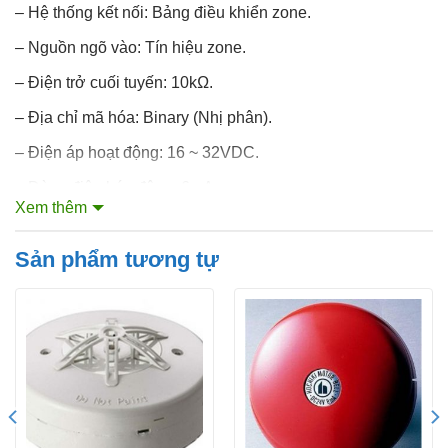
– Hệ thống kết nối: Bảng điều khiển zone.
– Nguồn ngõ vào: Tín hiệu zone.
– Điện trở cuối tuyến: 10kΩ.
– Địa chỉ mã hóa: Binary (Nhị phân).
– Điện áp hoạt động: 16 ~ 32VDC.
– Dòng điện báo động: 6mA.
Xem thêm
– Dòng điện tĩnh: 650 ~ 850uA.
Sản phẩm tương tự
– Nhiệt độ môi trường: 0ºC ~ +50ºC.
– Vật liệu: Nhựa chống cháy.
– Kích thước (D x H): 140 x 45mm.
Đặc tính kỹ thuật:
Purpose
Signal will directly sent to panel
System Connected
Control panel zone