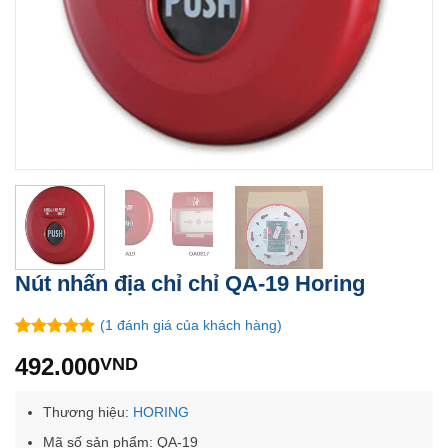
Nút nhấn địa chỉ chỉ QA-19 Horing
(
1
đánh giá của khách hàng)
5.00
1
trên 5
492.000
VND
dựa trên
đánh giá
Thương hiệu:
HORING
Mã số sản phẩm: QA-19