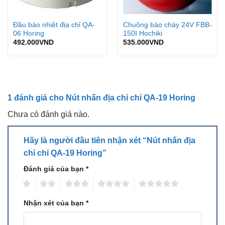
Input Source
Zone signal
Đầu báo nhiệt địa chỉ QA-
Chuông báo cháy 24V FBB-
Output Contacts/Load
N/A
06 Horing
150I Hochiki
EOL Resistor
10kΩ
492.000
VND
535.000
VND
Address Coding
Binary
Operating Voltage
16 ~ 32VDC
Alarm Current
6mA
1 đánh giá cho
Nút nhấn địa chỉ chỉ QA-19 Horing
Quiescent Current
650 ~ 850
u
A
Chưa có đánh giá nào.
o
o
Ambient Temperature
0
C ~ +50
C
Hãy là người đầu tiên nhận xét “Nút nhấn địa
Material
Fire-proof plastic
chỉ chỉ QA-19 Horing”
Dimensions (D x H)
140 x 45mm
Đánh giá của bạn
*
Color
Red
1
2
3
4
5
Nhận xét của bạn
*